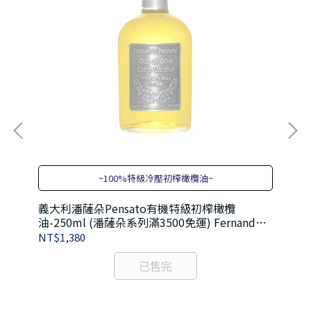
~100%特級冷壓初榨橄欖油~
義大利潘薩朵Pensato有機特級初榨橄欖
義
油-250ml (潘薩朵系列滿3500免運) Fernando
油-250ml (潘
Pensato Extra Vergine Olive Oil
Pen
系
NT$1,380
NT
a
已售完