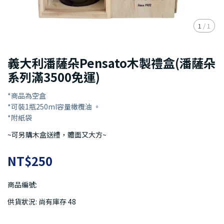
1
/
1
義大利潘薩朵Pensato木製禮盒(潘薩朵
系列滿3500免運)
*商品為空盒
*可裝1瓶250ml容量橄欖油 。
*附紙袋
~可另購木盒送禮，體面又大方~
NT$250
商品編號:
供貨狀況:
尚有庫存 48