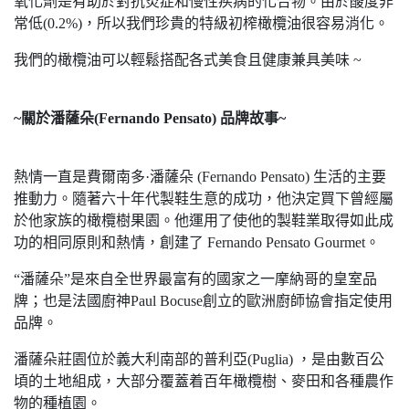
氧化劑是有助於對抗炎症和慢性疾病的化合物。由於酸度非
常低(0.2%)，所以我們珍貴的特級初榨橄欖油很容易消化。
我們的橄欖油可以輕鬆搭配各式美食且健康兼具美味 ~
~關於潘薩朵(Fernando Pensato) 品牌故事~
熱情一直是費爾南多·潘薩朵 (Fernando Pensato) 生活的主要
推動力。隨著六十年代製鞋生意的成功，他決定買下曾經屬
於他家族的橄欖樹果園。他運用了使他的製鞋業取得如此成
功的相同原則和熱情，創建了 Fernando Pensato Gourmet。
“潘薩朵”是來自全世界最富有的國家之一摩納哥的皇室品
牌；也是法國廚神Paul Bocuse創立的歐洲廚師協會指定使用
品牌。
潘薩朵莊園位於義大利南部的普利亞(Puglia) ，是由數百公
頃的土地組成，大部分覆蓋着百年橄欖樹、麥田和各種農作
物的種植園。