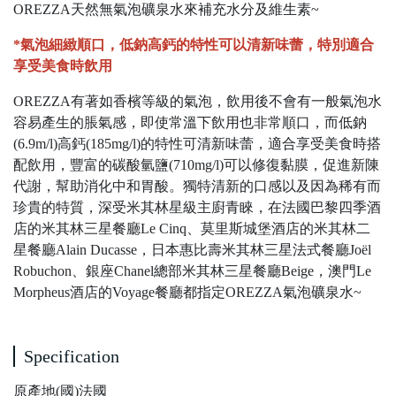
OREZZA天然無氣泡礦泉水來補充水分及維生素~
*氣泡細緻順口，低鈉高鈣的特性可以清新味蕾，特別適合
享受美食時飲用
OREZZA有著如香檳等級的氣泡，飲用後不會有一般氣泡水
容易產生的脹氣感，即使常溫下飲用也非常順口，而低鈉
(6.9m/l)高鈣(185mg/l)的特性可清新味蕾，適合享受美食時搭
配飲用，豐富的碳酸氫鹽(710mg/l)可以修復黏膜，促進新陳
代謝，幫助消化中和胃酸。獨特清新的口感以及因為稀有而
珍貴的特質，深受米其林星級主廚青睞，在法國巴黎四季酒
店的米其林三星餐廳Le Cinq、莫里斯城堡酒店的米其林二
星餐廳Alain Ducasse，日本惠比壽米其林三星法式餐廳Joël
Robuchon、銀座Chanel總部米其林三星餐廳Beige，澳門Le
Morpheus酒店的Voyage餐廳都指定OREZZA氣泡礦泉水~
Specification
原產地(國)法國