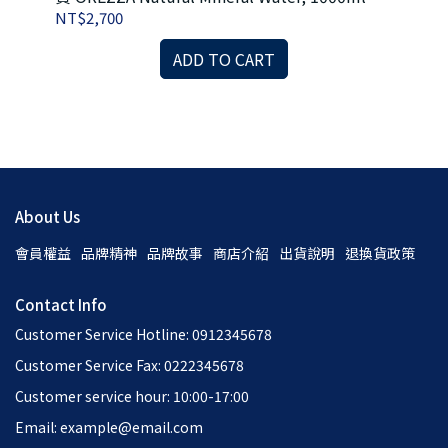
NT$2,700
NT
運費
 500
ADD TO CART
About Us
會員權益
品牌精神
品牌故事
商店介紹
出貨說明
退換貨政策
Contact Info
Customer Service Hotline: 0912345678
Customer Service Fax: 0222345678
Customer service hour: 10:00-17:00
Email: example@email.com