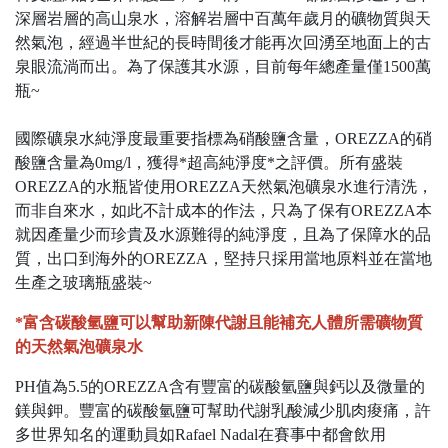
深層岩層的高山泉水，溶解岩層中百萬年歲月的礦物質與天
然氣泡，經過半世紀的長時間後才能再次回湧至地面上的古
泉眼流淌而出。為了保護其水源，目前每年總產量僅1500萬
瓶~
國際礦泉水純淨度最重要指標為硝酸鹽含量，OREZZA的硝
酸鹽含量為0mg/l，獲得*超高純淨度*之評價。所有盛裝
OREZZA的水瓶皆使用OREZZA天然氣泡礦泉水進行清洗，
而非自來水，如此不計成本的作法，只為了保有OREZZA本
就因產量少而珍貴及水源難得的純淨度，且為了保障水的品
質，出口到海外的OREZZA，堅持只採用當地原料並在當地
生產之玻璃瓶盛裝~
*富含碳酸氫鹽可以幫助新陳代謝且能補充人體所需礦物質
的天然氣泡礦泉水
PH值為5.5的OREZZA含有豐富的碳酸氫鹽與鈣以及微量的
鎂與鉀。豐富的碳酸氫鹽可幫助代謝乳酸減少肌肉痠痛，許
多世界知名的運動員如Rafael Nadal在賽事中都會飲用