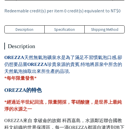
Redeemable credit(s) per item
0
credit(s) equivalent to
NT$0
Description
Specification
Shipping Method
Description
OREZZA
天然無氣泡礦泉水是為了滿足不習慣氣泡口感,卻
仍想要品嘗
OREZZA
珍貴泉源的貴賓,特地將原泉中所含的
天然氣泡抽取出來所生產的品項,
*每年限量發售*
OREZZA的特色
*經過近半世紀回流，限量開採，零硝酸鹽，是世界上最純
淨的水源之一
OREZZA來自 拿破侖的故鄉 科西嘉島，水源鄰近聯合國教
科文組織的世界保護區，每一滴OREZZA都源自滲透到地下