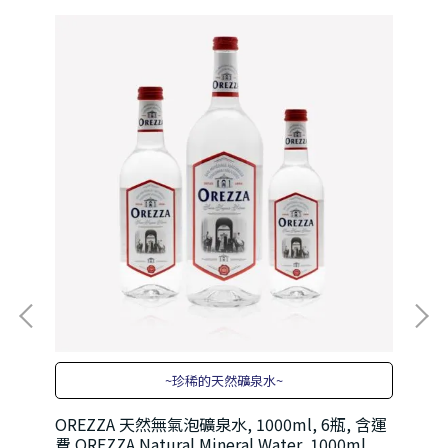
~珍稀的天然礦泉水~
OREZZA 天然無氣泡礦泉水, 1000ml, 6瓶, 含運
OR
費 OREZZA Natural Mineral Water, 1000ml
費