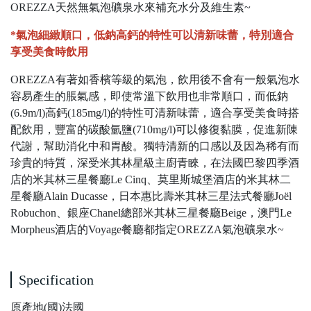
OREZZA天然無氣泡礦泉水來補充水分及維生素~
*氣泡細緻順口，低鈉高鈣的特性可以清新味蕾，特別適合
享受美食時飲用
OREZZA有著如香檳等級的氣泡，飲用後不會有一般氣泡水
容易產生的脹氣感，即使常溫下飲用也非常順口，而低鈉
(6.9m/l)高鈣(185mg/l)的特性可清新味蕾，適合享受美食時搭
配飲用，豐富的碳酸氫鹽(710mg/l)可以修復黏膜，促進新陳
代謝，幫助消化中和胃酸。獨特清新的口感以及因為稀有而
珍貴的特質，深受米其林星級主廚青睞，在法國巴黎四季酒
店的米其林三星餐廳Le Cinq、莫里斯城堡酒店的米其林二
星餐廳Alain Ducasse，日本惠比壽米其林三星法式餐廳Joël
Robuchon、銀座Chanel總部米其林三星餐廳Beige，澳門Le
Morpheus酒店的Voyage餐廳都指定OREZZA氣泡礦泉水~
Specification
原產地(國)法國