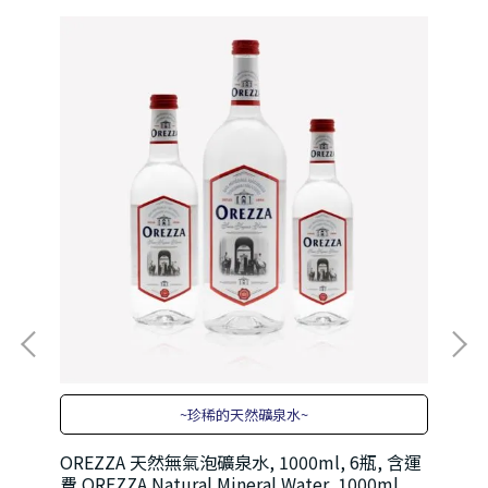
~珍稀的天然礦泉水~
OREZZA 天然無氣泡礦泉水, 1000ml, 6瓶, 含運
OR
費 OREZZA Natural Mineral Water, 1000ml
費