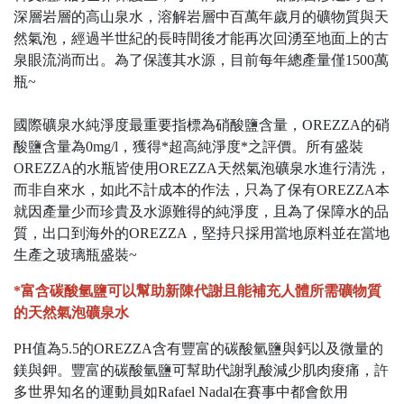
深層岩層的高山泉水，溶解岩層中百萬年歲月的礦物質與天
然氣泡，經過半世紀的長時間後才能再次回湧至地面上的古
泉眼流淌而出。為了保護其水源，目前每年總產量僅1500萬
瓶~
國際礦泉水純淨度最重要指標為硝酸鹽含量，OREZZA的硝
酸鹽含量為0mg/l，獲得*超高純淨度*之評價。所有盛裝
OREZZA的水瓶皆使用OREZZA天然氣泡礦泉水進行清洗，
而非自來水，如此不計成本的作法，只為了保有OREZZA本
就因產量少而珍貴及水源難得的純淨度，且為了保障水的品
質，出口到海外的OREZZA，堅持只採用當地原料並在當地
生產之玻璃瓶盛裝~
*富含碳酸氫鹽可以幫助新陳代謝且能補充人體所需礦物質
的天然氣泡礦泉水
PH值為5.5的OREZZA含有豐富的碳酸氫鹽與鈣以及微量的
鎂與鉀。豐富的碳酸氫鹽可幫助代謝乳酸減少肌肉痠痛，許
多世界知名的運動員如Rafael Nadal在賽事中都會飲用