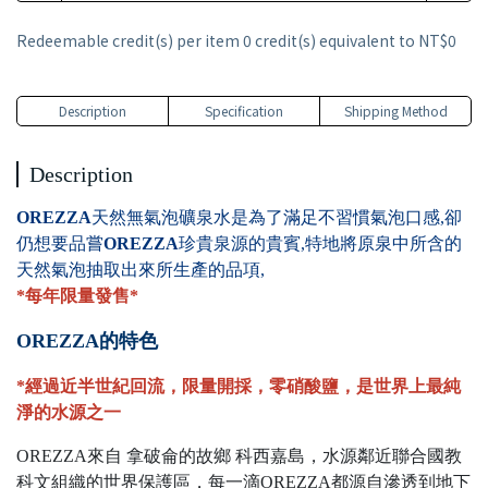
Redeemable credit(s) per item
0
credit(s) equivalent to
NT$0
Description
Specification
Shipping Method
Description
OREZZA
天然無氣泡礦泉水是為了滿足不習慣氣泡口感,卻
仍想要品嘗
OREZZA
珍貴泉源的貴賓,特地將原泉中所含的
天然氣泡抽取出來所生產的品項,
*每年限量發售*
OREZZA的特色
*經過近半世紀回流，限量開採，零硝酸鹽，是世界上最純
淨的水源之一
OREZZA來自 拿破侖的故鄉 科西嘉島，水源鄰近聯合國教
科文組織的世界保護區，每一滴OREZZA都源自滲透到地下