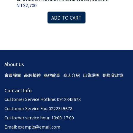
NT$2,700
NT
運費
 500
ADD TO CART
About Us
會員權益
品牌精神
品牌故事
商店介紹
出貨說明
退換貨政策
Contact Info
Customer Service Hotline: 0912345678
Customer Service Fax: 0222345678
Customer service hour: 10:00-17:00
Email: example@email.com