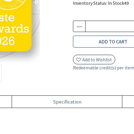
Inventory Status:
In Stock49
ADD TO CART
Add to Wishlist
Redeemable credit(s) per ite
Specification