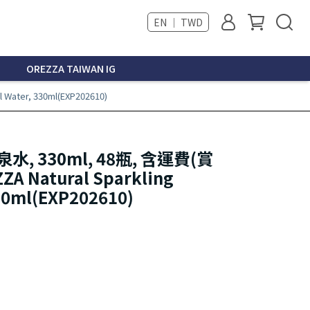
EN ｜ TWD
OREZZA TAIWAN IG
ater, 330ml(EXP202610)
, 330ml, 48瓶, 含運費(賞
A Natural Sparkling
330ml(EXP202610)