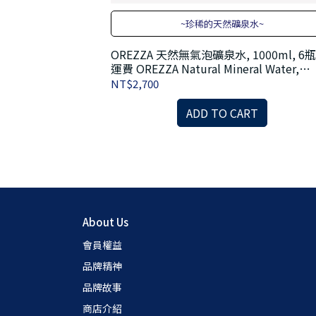
~珍稀的天然礦泉水~
OREZZA 天然無氣泡礦泉水, 1000ml, 6瓶
泉水~
運費 OREZZA Natural Mineral Water,
1000ml
NT$2,700
0ml, 12瓶, 含運
ng Mineral
ADD TO CART
RT
About Us
會員權益
品牌精神
品牌故事
商店介紹