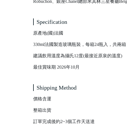
Robuchon、銀座Chanel總部米其林三星餐廳Bei
Specification
原產地(國)法國
330ml法國製造玻璃瓶裝，每箱24瓶入，共兩箱
建議飲用溫度為攝氏12度(最接近原泉的溫度)
最佳賞味期 2026年10月
Shipping Method
價格含運
整箱出貨
訂單完成後約2~3個工作天送達