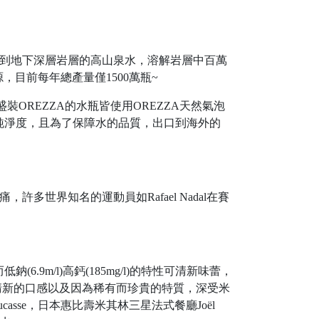
滲透到地下深層岩層的高山泉水，溶解岩層中百萬
目前每年總產量僅1500萬瓶~
裝OREZZA的水瓶皆使用OREZZA天然氣泡
純淨度，且為了保障水的品質，出口到海外的
多世界知名的運動員如Rafael Nadal在賽
m/l)高鈣(185mg/l)的特性可清新味蕾，
特清新的口感以及因為稀有而珍貴的特質，深受米
asse，日本惠比壽米其林三星法式餐廳Joël