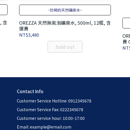
~珍稀的天然礦泉水~
, 含
OREZZA 天然無氣泡礦泉水, 500ml, 12瓶, 含
運費
NT$3,480
OR
費 O
Sold out
Wa
NT$
Contact Info
Customer Service Hotline: 0912345678
Customer Service Fax: 0222345678
Customer service hour: 10:00-17:00
Email: example@email.com