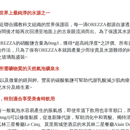
世界上最純淨的水源之一
源鄰近聯合國教科文組織的世界保護區，每一滴OREZZA都源自
間後才能再次回湧至地面上的古泉眼流淌而出。為了保護其水源，
ZZA的硝酸鹽含量為0mg/l，獲得*超高純淨度*之評價。所有盛
作法，只為了保有OREZZA本就因產量少而珍貴及水源難得的
之玻璃瓶盛裝~
體所需礦物質的天然氣泡礦泉水
鈣以及微量的鎂與鉀。豐富的碳酸氫鹽可幫助代謝乳酸減少肌肉痠痛，許
充水分及維生素~
蕾，特別適合享受美食時飲用
般氣泡水容易產生的脹氣感，即使常溫下飲用也非常順口，而低鈉(6.9
0mg/l)可以修復黏膜，促進新陳代謝，幫助消化中和胃酸。獨
餐廳Le Cinq、莫里斯城堡酒店的米其林二星餐廳Alain Duc