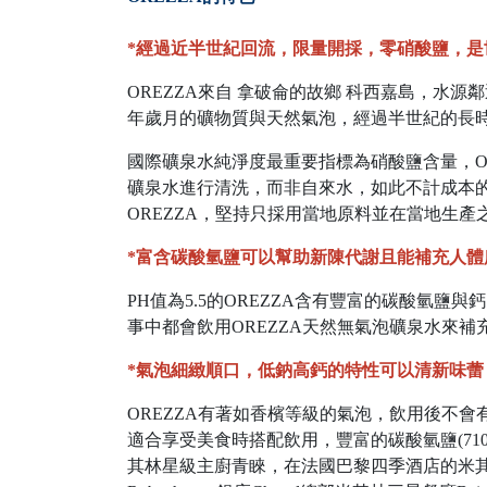
*經過近半世紀回流，限量開採，零硝酸鹽，是
OREZZA來自 拿破侖的故鄉 科西嘉島，水
年歲月的礦物質與天然氣泡，經過半世紀的長時
國際礦泉水純淨度最重要指標為硝酸鹽含量，ORE
礦泉水進行清洗，而非自來水，如此不計成本的
OREZZA，堅持只採用當地原料並在當地生產
*富含碳酸氫鹽可以幫助新陳代謝且能補充人
PH值為5.5的OREZZA含有豐富的碳酸氫鹽與
事中都會飲用OREZZA天然無氣泡礦泉水來補
*氣泡細緻順口，低鈉高鈣的特性可以清新味
OREZZA有著如香檳等級的氣泡，飲用後不會有一
適合享受美食時搭配飲用，豐富的碳酸氫鹽(71
其林星級主廚青睞，在法國巴黎四季酒店的米其林三星