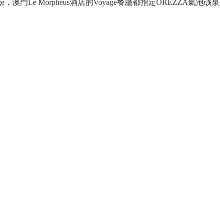
ge，澳門Le Morpheus酒店的Voyage餐廳都指定OREZZA氣泡礦