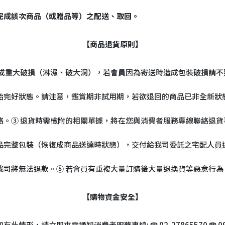
完成該次商品（或贈品等）之配送、取回。
【商品退貨原則】
成重大破損（淋濕、破大洞），若會員因為寄送時造成包裝破損請不
始完好狀態。請注意，鑑賞期非試用期，若欲退回的商品已非全新狀
。③ 退貨時需檢附的相關單據，將在您與消費者服務專線聯絡退貨
品完整包裝（恢復成商品送達時狀態），交付給我司委託之宅配人員
我司將無法退款。⑤ 若會員有重複大量訂購後大量退換貨等惡意行
【購物資金安全】
請立即來電通知消費者服務專線: ☎ 02-27865570 ☎ 0966