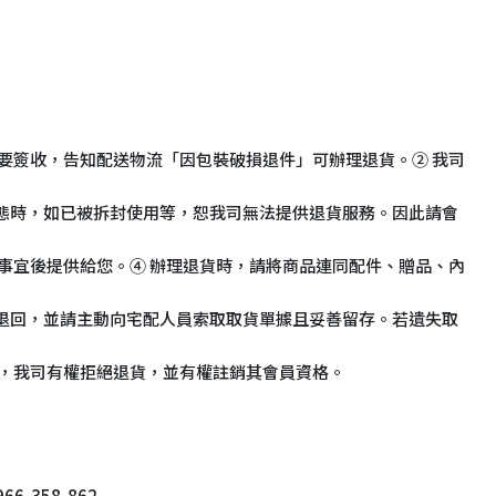
要簽收，告知配送物流「因包裝破損退件」可辦理退貨。② 我司
態時，如已被拆封使用等，恕我司無法提供退貨服務。因此請會
事宜後提供給您。④ 辦理退貨時，請將商品連同配件、贈品、內
退回，並請主動向宅配人員索取取貨單據且妥善留存。若遺失取
為，我司有權拒絕退貨，並有權註銷其會員資格。
-358-862