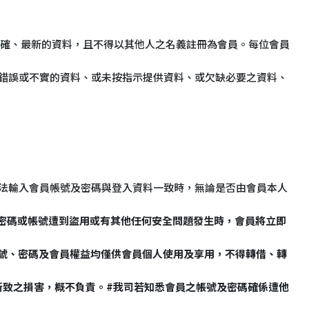
人正確、最新的資料，且不得以其他人之名義註冊為會員。每位會員
供錯誤或不實的資料、或未按指示提供資料、或欠缺必要之資料、
方法輸入會員帳號及密碼與登入資料一致時，無論是否由會員本人
的密碼或帳號遭到盜用或有其他任何安全問題發生時，會員將立即
會員的帳號、密碼及會員權益均僅供會員個人使用及享用，不得轉借、轉
所致之損害，概不負責。#我司若知悉會員之帳號及密碼確係遭他