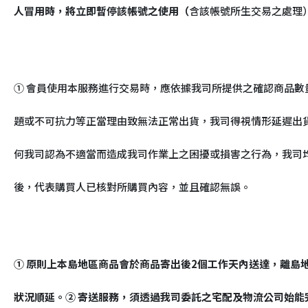
人冒用時，將立即暫停該帳號之使用（
含該帳號所生交易之處理
① 會員使用本服務進行交易時，應依據我司所提供之確認商品數
題或不可抗力等正當理由致無法正常出貨，我司得視情形延遲出貨
何我司認為不適當而造成我司作業上之困擾或損害之行為，我司
後，代表購買人已核對所購買內容，並且確認無誤。
① 原則上本島地區商品會於商品寄出後2個工作天內送達，離
狀況順延。② 寄送服務，須透過我司委託之宅配及物流公司始