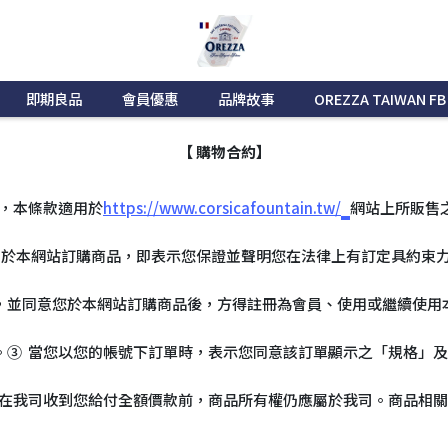
即期良品
會員優惠
品牌故事
OREZZA TAIWAN FB
【 購物合約】
，本條款適用於
https://www.corsicafountain.tw/
網站上所販售
 於本網站訂購商品，即表示您保證並聲明您在法律上有訂定具約束力
，並同意您於本網站訂購商品後，方得註冊為會員、使用或繼續使用
。③ 當您以您的帳號下訂單時，表示您同意該訂單顯示之「規格」
 在我司收到您給付全額價款前，商品所有權仍應屬於我司。商品相