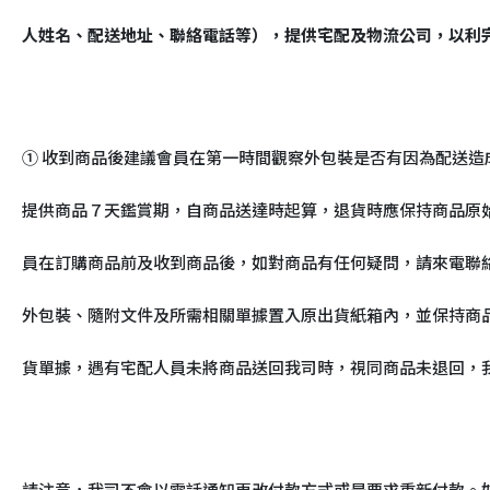
人姓名、配送地址、聯絡電話等），提供宅配及物流公司，以利
① 收到商品後建議會員在第一時間觀察外包裝是否有因為配送造
提供商品７天鑑賞期，自商品送達時起算，退貨時應保持商品原
員在訂購商品前及收到商品後，如對商品有任何疑問，請來電聯絡
外包裝、隨附文件及所需相關單據置入原出貨紙箱內，並保持商
貨單據，遇有宅配人員未將商品送回我司時，視同商品未退回，
請注意，我司不會以電話通知更改付款方式或是要求重新付款。如有此情形，