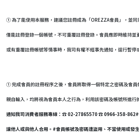
① 為了能使用本服務，建議您註冊成為「OREZZA會員」，
僅能註冊登錄一個帳號，不可重覆註冊登錄。會員應即時維持並
或有重覆註冊帳號等情事時，我司有權不經事先通知，逕行暫停
① 完成會員的註冊程序之後，會員將取得一個特定之密碼及會
親自輸入，均將視為會員本人之行為，利用該密碼及帳號所進行
通知我司消費者服務專線：☎ 02-27865570 ☎ 0966
讓他人或與他人合用。#會員帳號及密碼遭盜用、不當使用或發