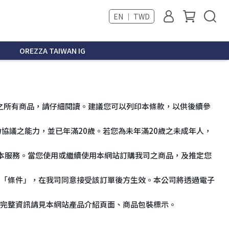
EN ｜ TWD
OREZZA TAIWAN IG
之所有商品，請仔細閱讀。建議您可以列印本條款，以供後續參
協議之能力，並已年滿20歲。若您為未年滿20歲之未成年人，
本服務。當您使用或繼續使用本網站訂購我司之商品，及推定您
及「條件」，在我司同意接受該訂單後方生效。本公司將透過電子
關完整資訊請見本網站產品介紹頁面、商品包裝標示。