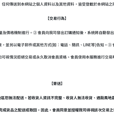
）任何傳送到本網站之個人資料以及其他資料，皆受登載於本網站之
【交易行為】
量及價格機制進行。② 會員向我司發出訂購通知後，系統將自動發
，並另以電子郵件或其他方式(如：電話、簡訊、LINE等)告知。③
均可視情況拒絕交易或永久取消會員資格。會員使用本服務進行交易
【寄送】
島地區恕無法配送。若收貨人資訊不完整、收貨人無法收貨、遇颱風地
能完成貨品之配送或取回，因此，會員同意並授權我司得視該次交易