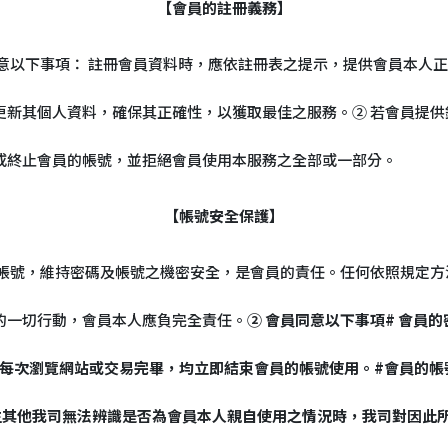
【會員的註冊義務】
並同意以下事項： 註冊會員資料時，應依註冊表之提示，提供會員本
更新其個人資料，確保其正確性，以獲取最佳之服務。② 若會員提
或終止會員的帳號，並拒絕會員使用本服務之全部或一部分。
【帳號安全保護】
員帳號，維持密碼及帳號之機密安全，是會員的責任。任何依照規定
的一切行動，會員本人應負完全責任。
② 會員同意以下事項# 會員
-358-862#每次瀏覽網站或交易完畢，均立即結束會員的帳號使用。#
生其他我司無法辨識是否為會員本人親自使用之情況時，我司對因此